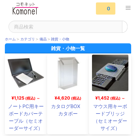
0
ホーム
カテゴリ
備品
雑貨・小物
雑貨・小物一覧
¥1,125
¥4,620
¥1,452
(税込) ～
(税込)
(税込) ～
ノートPC用キー
カタログBOX
マウス用キーボ
ボードカバーテ
カタボー
ードブリッジ
ーブル（セミオ
（セミオーダー
ーダーサイズ）
サイズ）