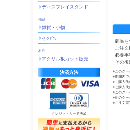
ディスプレイスタンド
備品
雑貨・小物
その他
商品を
ご注文
材料
必要事
アクリル板カット販売
その後
※このクー
決済方法
※期間内で
※ご購入代
※ご購入代
※このクー
※他のクー
※ご注文完
クレジットカード決済