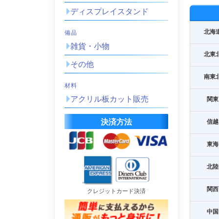
ディスプレイスタンド
北海
備品
雑貨・小物
北東
その他
南東
材料
アクリル板カット販売
関東
決済方法
信越
東海
北陸
関西
クレジットカード決済
中国