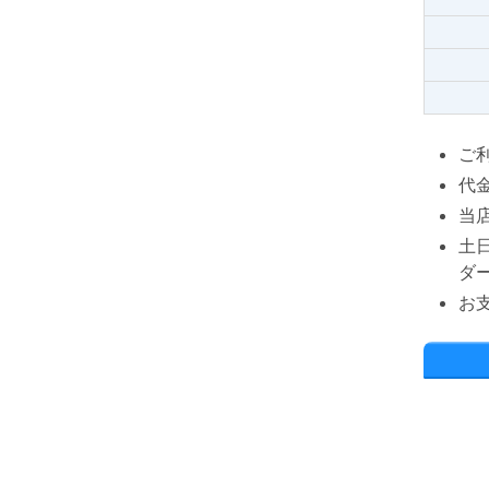
ご
代
当
土
ダ
お