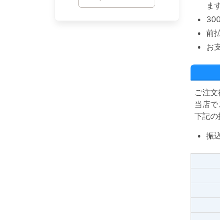
ま
3
前
お
ご注文
当店で
下記の
振