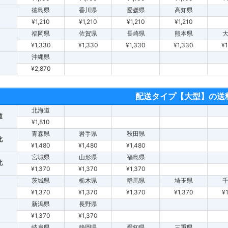
徳島県
香川県
愛媛県
高知県
¥1,210
¥1,210
¥1,210
¥1,210
福岡県
佐賀県
長崎県
熊本県
¥1,330
¥1,330
¥1,330
¥1,330
¥1
沖縄県
¥2,870
配送タイプ【大型】の送
北海道
道
¥1,810
青森県
岩手県
秋田県
北
¥1,480
¥1,480
¥1,480
宮城県
山形県
福島県
北
¥1,370
¥1,370
¥1,370
茨城県
栃木県
群馬県
埼玉県
¥1,370
¥1,370
¥1,370
¥1,370
¥
新潟県
長野県
¥1,370
¥1,370
岐阜県
静岡県
愛知県
三重県