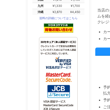
九州
¥1,330
¥1,700
当店の
沖縄
¥2,870
¥4,450
ムを経
送料の詳細についてはこちら
クレジ
カ
カ
予
払
予
ご