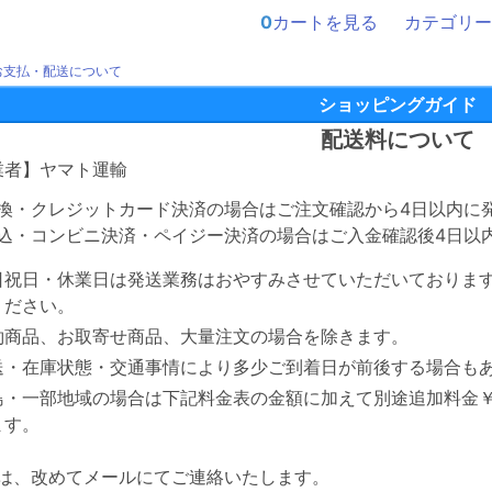
0
カートを見る
カテゴリー
お支払・配送について
ショッピングガイド
配送料について
業者】ヤマト運輸
換・クレジットカード決済の場合はご注文確認から4日以内に
込・コンビニ決済・ペイジー決済の場合はご入金確認後4日以
日祝日・休業日は発送業務はおやすみさせていただいておりま
ください。
約商品、お取寄せ商品、大量注文の場合を除きます。
送・在庫状態・交通事情により多少ご到着日が前後する場合も
島・一部地域の場合は下記料金表の金額に加えて別途追加料金￥1
ます。
は、改めてメールにてご連絡いたします。