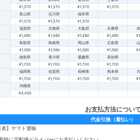
¥1,370
¥1,370
¥1,370
¥1,370
富山県
石川県
福井県
¥1,370
¥1,370
¥1,370
滋賀県
京都府
大阪府
兵庫県
¥1,480
¥1,480
¥1,480
¥1,480
¥
鳥取県
島根県
岡山県
広島県
¥1,590
¥1,590
¥1,590
¥1,590
¥
徳島県
香川県
愛媛県
高知県
¥1,700
¥1,700
¥1,700
¥1,700
福岡県
佐賀県
長崎県
熊本県
¥1,700
¥1,700
¥1,700
¥1,700
¥
沖縄県
¥4,450
お支払方法につい
代金引換（着払い）
業者】ヤマト運輸
着時に宅配便ドライバーにお支払いください。