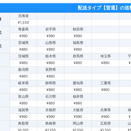
配送タイプ【普通】の送
北海道
道
¥1,330
青森県
岩手県
秋田県
北
¥990
¥990
¥990
宮城県
山形県
福島県
北
¥860
¥860
¥860
茨城県
栃木県
群馬県
埼玉県
¥860
¥860
¥860
¥860
¥
新潟県
長野県
¥860
¥860
岐阜県
静岡県
愛知県
三重県
¥860
¥860
¥860
¥860
富山県
石川県
福井県
¥860
¥860
¥860
滋賀県
京都府
大阪府
兵庫県
¥990
¥990
¥990
¥990
¥
鳥取県
島根県
岡山県
広島県
¥1,100
¥1,100
¥1,100
¥1,100
¥