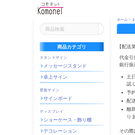
ホーム
【配送
商品カテゴリ
代金引
スタンドサイン
銀行振
メッセージスタンド
土
卓上サイン
認
壁面サイン
予
サインボード
配
離
ディスプレイ
り
ショーケース・飾り棚
その際
デコレーション