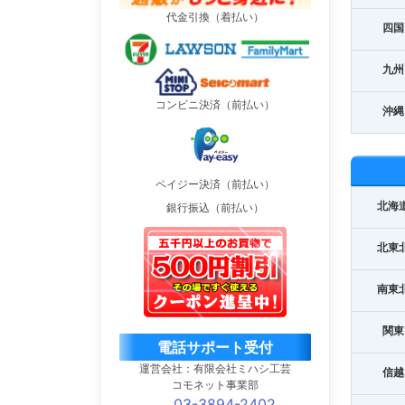
代金引換（着払い）
四国
九州
コンビニ決済（前払い）
沖縄
ペイジー決済（前払い）
北海
銀行振込（前払い）
北東
南東
関東
電話サポート受付
運営会社：有限会社ミハシ工芸
信越
コモネット事業部
03-3894-2402