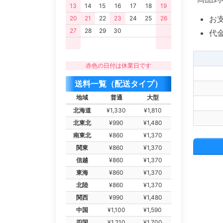
13
14
15
16
17
18
19
お
20
21
22
23
24
25
26
27
28
29
30
代
赤色の日付は休業日です
送料一覧（配送タイプ）
地域
普通
大型
北海道
¥1,330
¥1,810
北東北
¥990
¥1,480
南東北
¥860
¥1,370
関東
¥860
¥1,370
信越
¥860
¥1,370
東海
¥860
¥1,370
北陸
¥860
¥1,370
関西
¥990
¥1,480
中国
¥1,100
¥1,590
四国
¥1,210
¥1,700