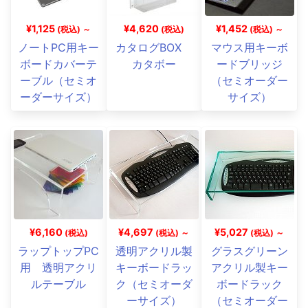
¥1,125
¥4,620
¥1,452
(税込) ～
(税込)
(税込) ～
ノートPC用キー
カタログBOX
マウス用キーボ
ボードカバーテ
カタボー
ードブリッジ
ーブル（セミオ
（セミオーダー
ーダーサイズ）
サイズ）
¥6,160
¥4,697
¥5,027
(税込)
(税込) ～
(税込) ～
ラップトップPC
透明アクリル製
グラスグリーン
用 透明アクリ
キーボードラッ
アクリル製キー
ルテーブル
ク（セミオーダ
ボードラック
ーサイズ）
（セミオーダー