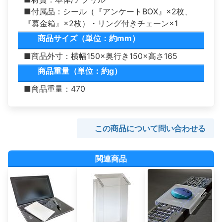
■付属品：シール（『アンケートBOX』×2枚、
『募金箱』×2枚）・リング付きチェーン×1
商品サイズ（単位：約mm）
■商品外寸：横幅150×奥行き150×高さ165
商品重量（単位：約g）
■商品重量：470
この商品について問い合わせる
関連商品