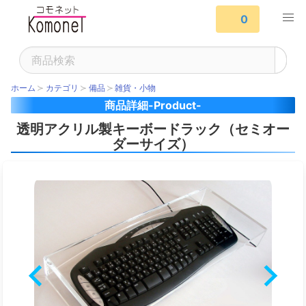
0
ホーム
カテゴリ
備品
雑貨・小物
商品詳細-Product-
透明アクリル製キーボードラック（セミオー
ダーサイズ）