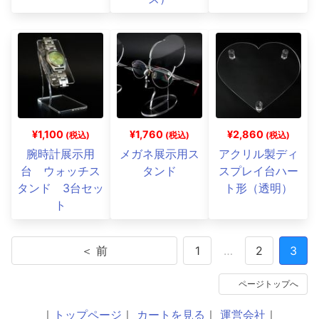
¥1,100
¥1,760
¥2,860
(税込)
(税込)
(税込)
腕時計展示用
メガネ展示用ス
アクリル製ディ
台 ウォッチス
タンド
スプレイ台ハー
タンド 3台セッ
ト形（透明）
ト
＜ 前
1
…
2
3
ページトップへ
｜
トップページ
｜
カートを見る
｜
運営会社
｜