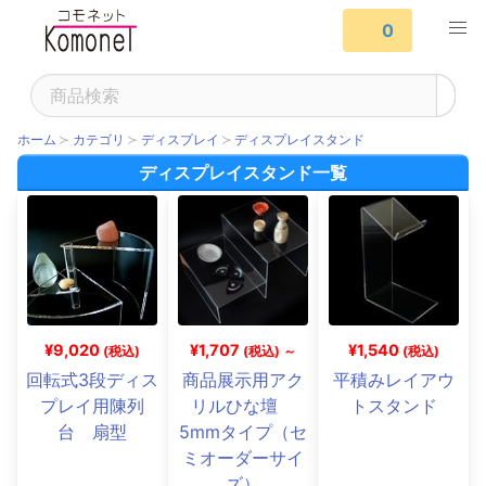
0
ホーム
カテゴリ
ディスプレイ
ディスプレイスタンド
ディスプレイスタンド一覧
¥9,020
¥1,707
¥1,540
(税込)
(税込) ～
(税込)
回転式3段ディス
商品展示用アク
平積みレイアウ
プレイ用陳列
リルひな壇
トスタンド
台 扇型
5mmタイプ（セ
ミオーダーサイ
ズ）