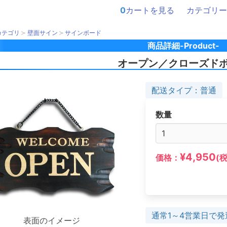
0
カートを見る
カテゴリー
カテゴリ
壁面サイン
サインボード
商品詳細-Product-
オープン／クローズド
配送タイプ：普通
数量
¥4,950
価格：
(
通常1～4営業日で発
表面のイメージ