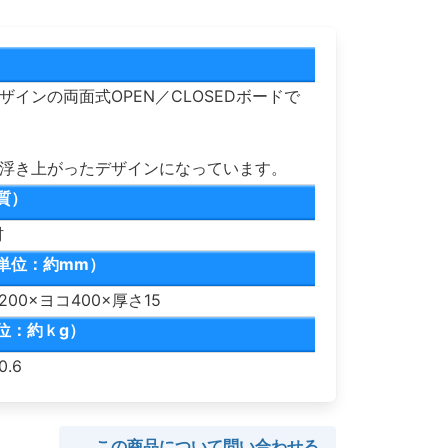
インの両面式OPEN／CLOSEDボードで
浮き上がったデザインになっています。
質）
材
単位：約mm）
00×ヨコ400×厚さ15
位：約ｋg）
.6
この商品について問い合わせる