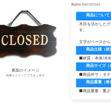
商品No.SN01201002
商品について
木目を活かしたデザ
す。
文字がベースから
商品仕様（材
■材質：本体/木
商品サイズ（
裏面のイメージ
■商品外寸：タテ2
画像をクリックで大きく表示
商品重量（単
■商品重量：重さ0