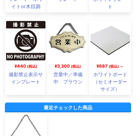
イトor木目調
ト
¥440
¥3,300
¥687
(税込)
(税込)
(税込) ～
撮影禁止表示サ
営業中／準備
ホワイトボード
インプレート
中 ブラウン
（セミオーダー
サイズ）
最近チェックした商品