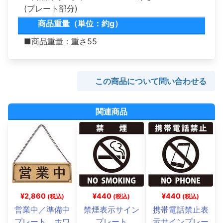
(プレート部分)
商品重量（単位：約g）
■商品重量：重さ55
この商品について問い合わせる
関連商品
¥2,860
¥440
¥440
(税込)
(税込)
(税込)
営業中／準備中
禁煙表示サイン
携帯電話禁止表
プレート ホワ
プレート
示サインプレー