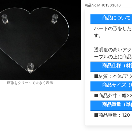
商品No.MH01303016
商品について
ハートの形をした
す。
透明度の高いアク
ーブルの上に商品
商品仕様（材
■材質：本体/ア
画像をクリックで大きく表示
商品サイズ（
■商品外寸：幅22
商品重量（単
■商品重量：120