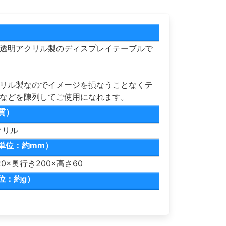
透明アクリル製のディスプレイテーブルで
リル製なのでイメージを損なうことなくテ
などを陳列してご使用になれます。
質）
クリル
単位：約mm）
0×奥行き200×高さ60
位：約g）