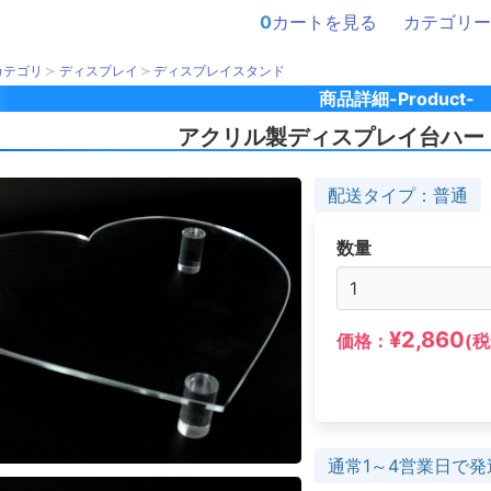
0
カートを見る
カテゴリー
カテゴリ
ディスプレイ
ディスプレイスタンド
商品詳細-Product-
アクリル製ディスプレイ台ハー
配送タイプ：普通
数量
¥2,860
価格：
(税
通常1～4営業日で発