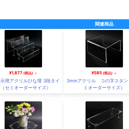
関連商品
¥1,877
¥585
(税込) ～
(税込) ～
示用アクリルひな壇 3段タイ
3mmアクリル コの字スタン
プ（セミオーダーサイズ）
ミオーダーサイズ）