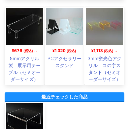
¥676
¥1,320
¥1,113
(税込) ～
(税込)
(税込) ～
5mmアクリル
PCアクセサリー
3mm蛍光色アク
製 展示用テー
スタンド
リル コの字ス
ブル（セミオー
タンド（セミオ
ダーサイズ）
ーダーサイズ）
最近チェックした商品