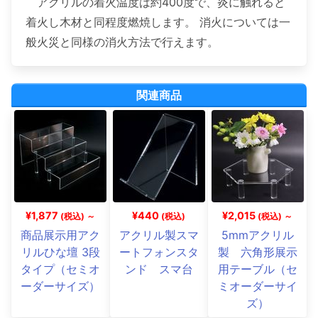
アクリルの着火温度は約400度で、炎に触れると
着火し木材と同程度燃焼します。 消火については一
般火災と同様の消火方法で行えます。
関連商品
¥1,877
¥440
¥2,015
(税込) ～
(税込)
(税込) ～
商品展示用アク
アクリル製スマ
5mmアクリル
リルひな壇 3段
ートフォンスタ
製 六角形展示
タイプ（セミオ
ンド スマ台
用テーブル（セ
ーダーサイズ）
ミオーダーサイ
ズ）