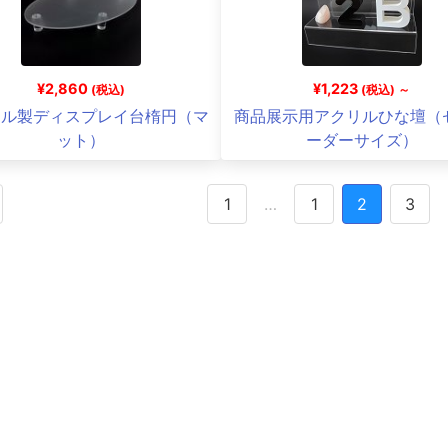
¥2,860
¥1,223
(税込)
(税込) ～
リル製ディスプレイ台楕円（マ
商品展示用アクリルひな壇（
ット）
ーダーサイズ）
1
…
1
2
3