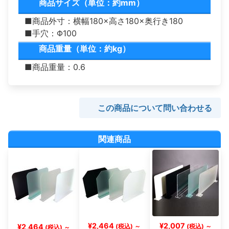
商品サイズ（単位：約mm）
■商品外寸：横幅180×高さ180×奥行き180
■手穴：Φ100
商品重量（単位：約kg）
■商品重量：0.6
この商品について問い合わせる
関連商品
¥2,464
¥2,007
¥2,464
(税込) ～
(税込) ～
(税込) ～