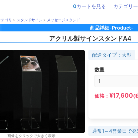
0
カートを見る
カテゴリー
カテゴリ
スタンドサイン
メッセージスタンド
商品詳細-Product-
アクリル製サインスタンドA4
配送タイプ：大型
数量
¥17,600
価格：
(
通常1～4営業日で発
画像をクリックで大きく表示