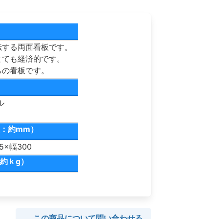
転する両面看板です。
とても経済的です。
らの看板です。
ル
：約mm）
×幅300
約ｋg）
この商品について問い合わせる