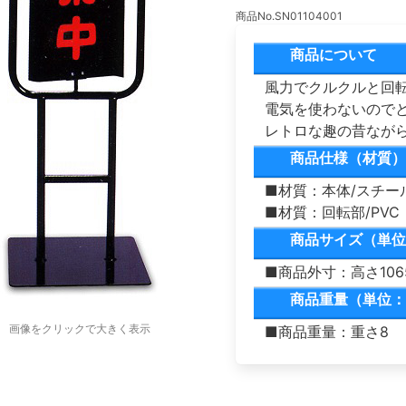
商品No.SN01104001
商品について
風力でクルクルと回
電気を使わないので
レトロな趣の昔なが
商品仕様（材質）
■材質：本体/スチー
■材質：回転部/PVC
商品サイズ（単位
■商品外寸：高さ1065
商品重量（単位：
画像をクリックで大きく表示
■商品重量：重さ8