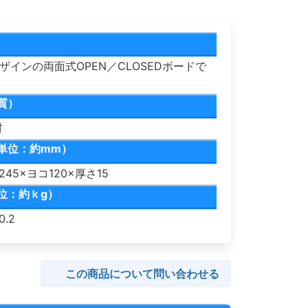
インの両面式OPEN／CLOSEDボードで
質）
材
単位：約mm）
45×ヨコ120×厚さ15
位：約ｋg）
.2
この商品について問い合わせる