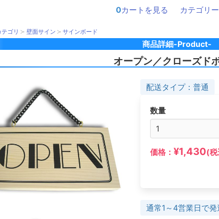
0
カートを見る
カテゴリー
カテゴリ
壁面サイン
サインボード
商品詳細-Product-
オープン／クローズド
配送タイプ：普通
数量
¥1,430
価格：
(税
通常1～4営業日で発