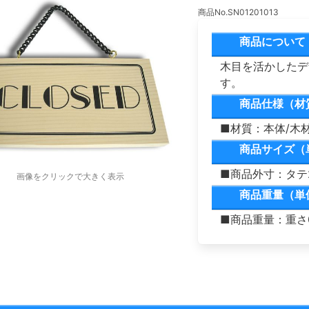
商品No.SN01201013
商品について
木目を活かしたデザ
す。
商品仕様（材
■材質：本体/木
商品サイズ（
■商品外寸：タテ2
画像をクリックで大きく表示
商品重量（単
■商品重量：重さ0