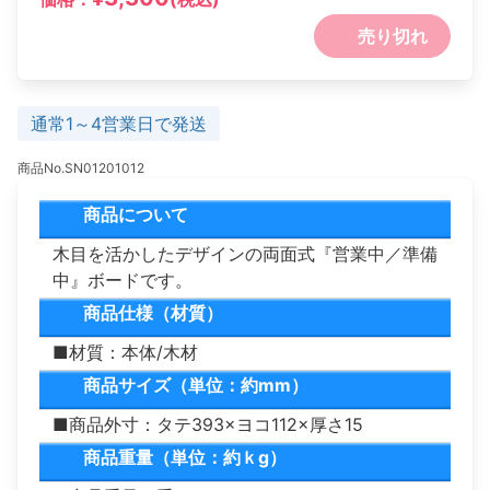
売り切れ
通常1～4営業日で発送
商品No.SN01201012
商品について
木目を活かしたデザインの両面式『営業中／準備
中』ボードです。
商品仕様（材質）
■材質：本体/木材
商品サイズ（単位：約mm）
■商品外寸：タテ393×ヨコ112×厚さ15
商品重量（単位：約ｋg）