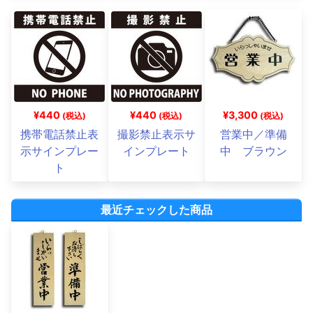
¥440
¥440
¥3,300
(税込)
(税込)
(税込)
携帯電話禁止表
撮影禁止表示サ
営業中／準備
示サインプレー
インプレート
中 ブラウン
ト
最近チェックした商品