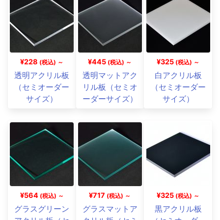
¥228
¥445
¥325
(税込) ～
(税込) ～
(税込) ～
透明アクリル板
透明マットアク
白アクリル板
（セミオーダー
リル板（セミオ
（セミオーダー
サイズ）
ーダーサイズ）
サイズ）
¥564
¥717
¥325
(税込) ～
(税込) ～
(税込) ～
グラスグリーン
グラスマットア
黒アクリル板