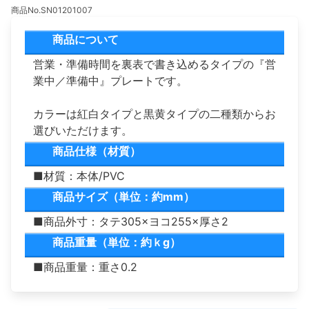
商品No.SN01201007
商品について
営業・準備時間を裏表で書き込めるタイプの『営
業中／準備中』プレートです。
カラーは紅白タイプと黒黄タイプの二種類からお
選びいただけます。
商品仕様（材質）
■材質：本体/PVC
商品サイズ（単位：約mm）
■商品外寸：タテ305×ヨコ255×厚さ2
商品重量（単位：約ｋg）
■商品重量：重さ0.2