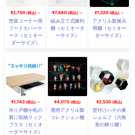
¥2,750
¥7,480
¥1,320
(税込) ～
(税込) ～
(税込) ～
惣菜コーナー用
組み立て式陳列
アクリル製展示
フードカバーケ
棚（セミオーダ
用棚（セミオー
ース（セミオー
ーサイズ）
ダーサイズ）
ダーサイズ）
¥1,743
¥4,070
¥2,530
(税込) ～
(税込)
(税込)
吊り戸棚や机の
透明アクリル製
壁付けハチの巣
裏に収納ラック
コレクション棚
シェルフ（六角
プラス（セミオ
形の飾り棚）
ーダーサイズ）