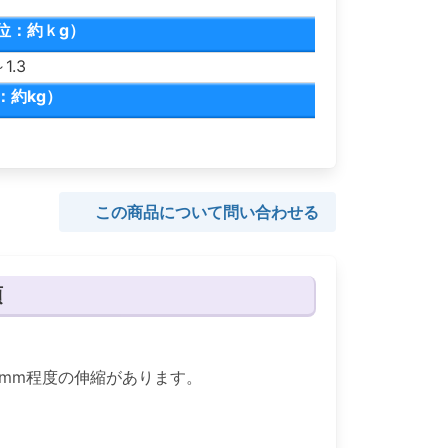
位：約ｋg）
1.3
：約kg）
この商品について問い合わせる
項
.8mm程度の伸縮があります。