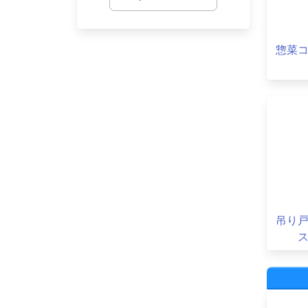
惣菜
吊り