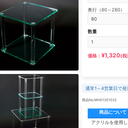
奥行（80～280）
数量
¥1,320
価格：
(税
通常1～4営業日で発
商品No.MH01301022
商品について
アクリルを使用し