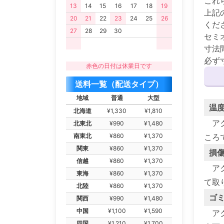
これ
13
14
15
16
17
18
19
上記
20
21
22
23
24
25
26
くだ
27
28
29
30
セミ
寸法
必ず
赤色の日付は休業日です
送料一覧（配送タイプ）
地域
普通
大型
温
北海道
¥1,330
¥1,810
ア
北東北
¥990
¥1,480
南東北
¥860
¥1,370
ころ
関東
¥860
¥1,370
損
信越
¥860
¥1,370
ア
東海
¥860
¥1,370
て取
北陸
¥860
¥1,370
ゴ
関西
¥990
¥1,480
中国
¥1,100
¥1,590
ア
四国
¥1,210
¥1,700