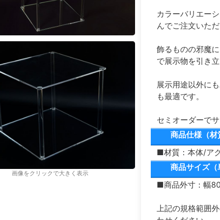
カラーバリエーシ
んでご注文いただ
飾るものの邪魔に
で展示物を引き立
展示用途以外にも
も最適です。
セミオーダーで
商品仕様（材
■材質：本体/ア
商品サイズ（
画像をクリックで大きく表示
■商品外寸：幅80～
上記の規格範囲外