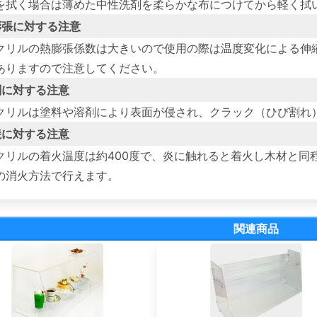
を拭く場合は薄めた中性洗剤を柔らかな布につけてから軽く拭
膨張に対する注意
クリルの熱膨張係数は大きいので使用の際は温度変化による伸
ありますので注意してください。
剤に対する注意
クリルは塗料や溶剤により表面が侵され、クラック（ひび割れ
焼に対する注意
クリルの着火温度は約400度で、炎に触れると着火し木材と同
の消火方法で行えます。
関連商品