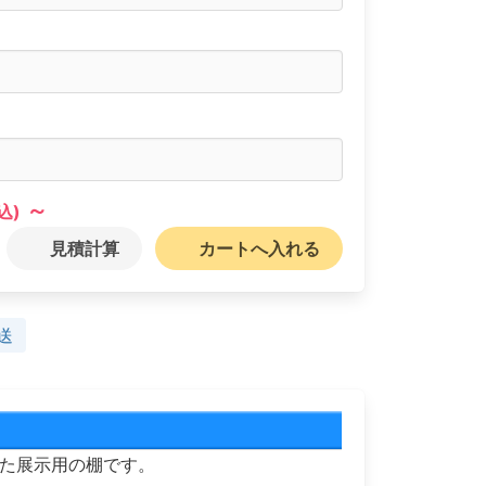
～
込)
見積計算
カートへ入れる
送
た展示用の棚です。