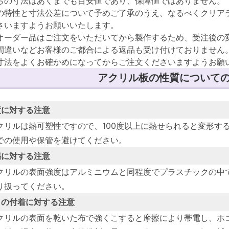
らの寸法はあくまでも目安値であり、保障値ではありません。
の特性と寸法公差について予めご了承のうえ、なるべくクリア
さいますようお願いいたします。
オーダー品はご注文をいただいてから製作するため、受注後の
間違いなどお客様のご都合による返品も受け付けておりません
寸法をよくお確かめになってからご注文くださいますようお願
アクリル板の性質について
度に対する注意
クリルは熱可塑性ですので、100度以上に熱せられると変形する
での使用や保管を避けてください。
傷に対する注意
クリルの表面強度はアルミニウムと同程度でプラスチックの中
り扱ってください。
ミの付着に対する注意
クリルの表面を乾いた布で強くこすると摩擦により帯電し、ホ