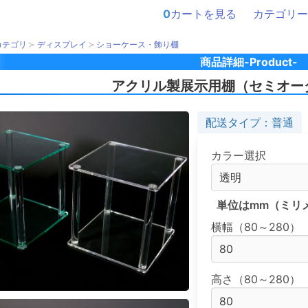
0
カートを見る
カテゴリー
カテゴリ
ディスプレイ
ショーケース・飾り棚
商品詳細-Product-
アクリル製展示用棚（セミオー
配送タイプ：普通
カラー選択
単位はmm（ミリ
横幅（80～280）
高さ（80～280）