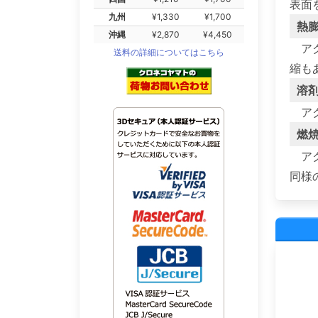
表面
九州
¥1,330
¥1,700
熱
沖縄
¥2,870
¥4,450
ア
送料の詳細についてはこちら
縮も
溶
ア
燃
ア
同様