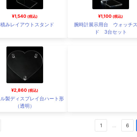
¥1,540
¥1,100
(税込)
(税込)
平積みレイアウトスタンド
腕時計展示用台 ウォッチ
ド 3台セット
¥2,860
(税込)
リル製ディスプレイ台ハート形
（透明）
1
…
6